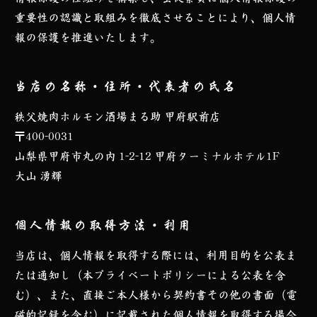
重要性の認識と取組みを徹底させることにより、個人情
報の保護を推進いたします。
当店の名称・住所・代表者の氏名
秩父焼肉ホルモン酒場まる助 甲府駅前店
〒400-0031
山梨県甲府市丸の内 1-2-12 甲府ターミナルホテル1F
⼤⼭ 湧輝
個⼈情報の取得⽅法・利⽤
当店は、個⼈情報を取得する際には、利⽤⽬的を公表ま
たは通知し（本プライベートポリシーによる公表を含
む）、また、直接ご本⼈様から契約書その他の書⾯（電
磁的記録を含む）に記載された個⼈情報を取得する場合